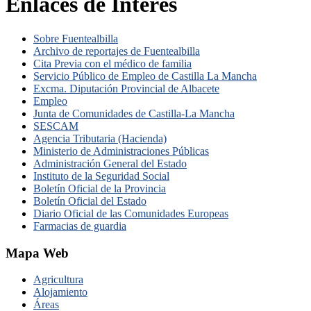
Enlaces de Interés
Sobre Fuentealbilla
Archivo de reportajes de Fuentealbilla
Cita Previa con el médico de familia
Servicio Público de Empleo de Castilla La Mancha
Excma. Diputación Provincial de Albacete
Empleo
Junta de Comunidades de Castilla-La Mancha
SESCAM
Agencia Tributaria (Hacienda)
Ministerio de Administraciones Públicas
Administración General del Estado
Instituto de la Seguridad Social
Boletín Oficial de la Provincia
Boletín Oficial del Estado
Diario Oficial de las Comunidades Europeas
Farmacias de guardia
Mapa Web
Agricultura
Alojamiento
Áreas